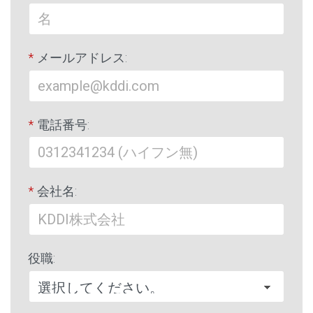
*
メールアドレス:
*
電話番号:
*
会社名:
役職: