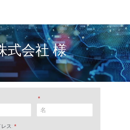
式会社 様
*
レス:
*