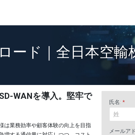
ロード｜全日本空輸株
D-WANを導入。堅牢で
氏名:
*
様は業務効率や顧客体験の向上を目指
メールアド
急増する通信量に対応しつつ、コスト